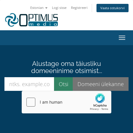
Estonian
Logi sisse
Registreeri
Vaata ostukorvi
Lülit
Alustage oma täiusliku
domeeninime otsimist...