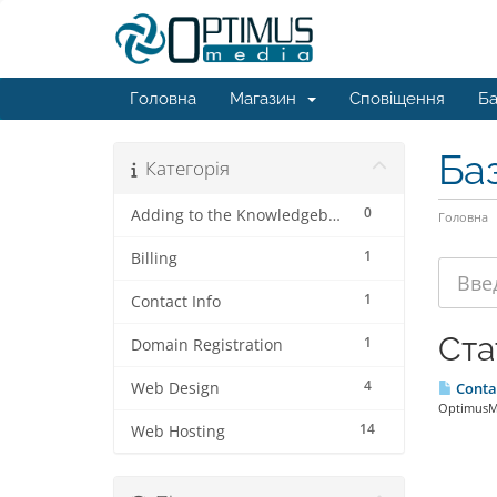
Головна
Магазин
Сповіщення
Ба
Ба
Категорія
0
Adding to the Knowledgebase
Головна
1
Billing
1
Contact Info
Ста
1
Domain Registration
4
Web Design
Contac
OptimusMe
14
Web Hosting