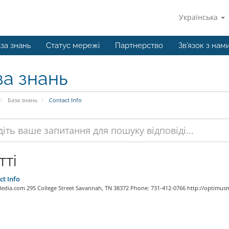
Українська
за знань
Статус мережі
Партнерство
Зв'язок з нам
за знань
База знань
Contact Info
тті
t Info
dia.com 295 College Street Savannah, TN 38372 Phone: 731-412-0766 http://optimus